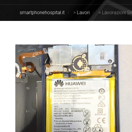
smartphonehospital.it
>
Lavori
>
Lavorazioni S