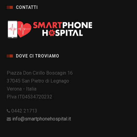
CONTATTI
DOVE CI TROVIAMO
Piazza Don Cirillo Boscagin 16
37045 San Pietro di Legnago
Verona - Italia
P.Iva IT04534720232
0442 21713
info@smartphonehospital.it