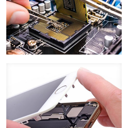
Alcuni esempi di come lavoriamo nelle
riparazioni di Computer.
VEDI TUTTI I LAVORI
Riparazioni Smartphone
Alcuni esempi di come lavoriamo nella
riparazione di smartphone
VEDI TUTTI I LAVORI