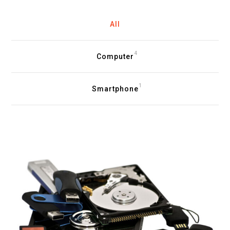
All
4
Computer
1
Smartphone
Recupero dati da qualsiasi
supporto
Alcuni esempi di come lavoriamo per
recuperare i dati. Recupero