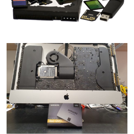
VEDI TUTTI I LAVORI
Upgrade memorie
Computer
Alcuni esempi di come lavoriamo
nell’aggiunta SSD di Comp
VEDI TUTTI I LAVORI